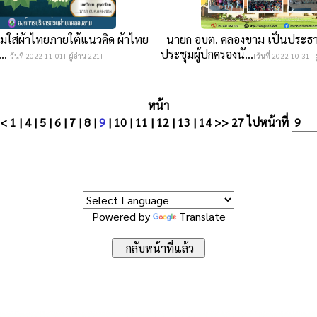
ใส่ผ้าไทยภายใต้แนวคิด ผ้าไทย
นายก อบต. คลองขาม เป็นประธ
..
ประชุมผู้ปกครองนั...
[วันที่ 2022-11-01][ผู้อ่าน 221]
[วันที่ 2022-10-31][ผ
หน้า
<
1
|
4
|
5
|
6
|
7
|
8
|
9
|
10
|
11
|
12
|
13
|
14
>>
27
ไปหน้าที่
Powered by
Translate