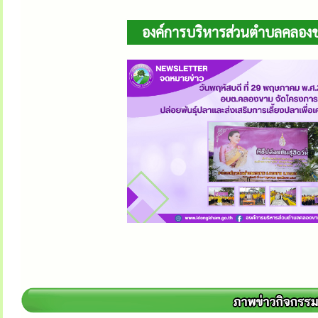
องค์การบริหารส่วนตำบลคลองขา